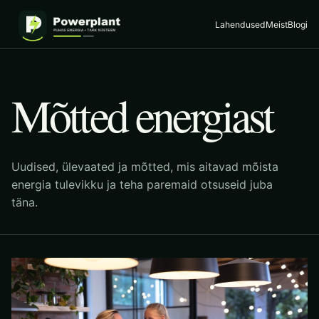
Lahendused
Meist
Blogi
Mõtted energiast
Uudised, ülevaated ja mõtted, mis aitavad mõista
energia tulevikku ja teha paremaid otsuseid juba
täna.